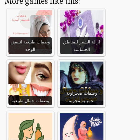
More games like this:
ازالة الشعر للمناطق
وصفات طبيعية لتبييض
الحساسة
الوجه
وصفات صحراوية
تجميلية مجربة
وصفات جمال طبيعية