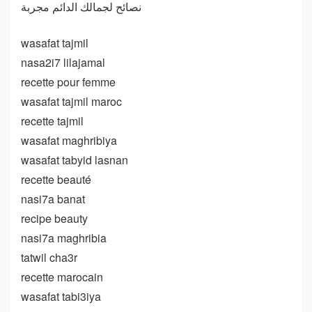
نصائح لجمالك الدائم مجربة
wasafat tajmil
nasa2i7 lilajamal
recette pour femme
wasafat tajmil maroc
recette tajmil
wasafat maghribiya
wasafat tabyid lasnan
recette beauté
nasi7a banat
recipe beauty
nasi7a maghribia
tatwil cha3r
recette marocain
wasafat tabi3iya