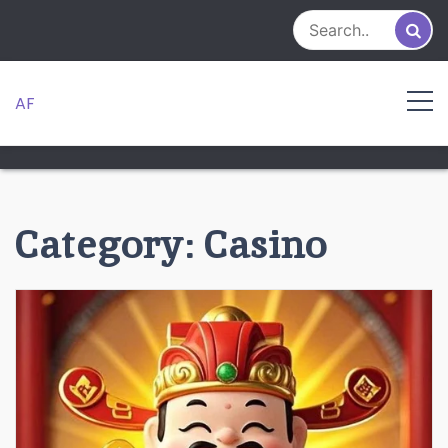
Skip
to
content
AF
Category:
Casino