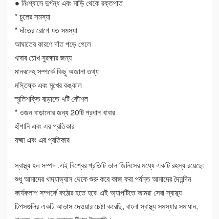
● নিঃশ্বাসে দুর্গন্ধ এবং মাড়ি থেকে রক্তপাত
* চুলের সমস্যা
* দাঁতের রোগে যত সমস্যা
আঘাতের কারণে দাঁত পড়ে গেলে
খাবার চোখ সুরক্ষার জন্য
মানবদেহ সম্পর্কে কিছু অজানা তথ্য
মস্তিষ্ক এবং মুখের কঙ্কাল
স্মৃতিশক্তি বাড়াতে ৭টি কৌশল
* ওজন বাড়ানোর জন্য 20টি প্রধান খাবার
হাঁপানি এবং এর প্রতিকার
যক্ষ্মা এবং এর প্রতিকার
স্বাস্থ্য হল সম্পদ .এই বিশ্বের প্রতিটি ভাল জিনিসের মধ্যে একটি রহস্য রয়েছে৷
শুধু আমাদের খাদ্যাভ্যাস থেকে শুরু করে কাজ করা পর্যন্ত আমাদের দৈনন্দিন
কার্যকলাপ সম্পর্কে কঠোর হতে হবে৷ এই অ্যাপটিতে আমরা সেরা স্বাস্থ্য
টিপসগুলির একটি আভাস দেওয়ার চেষ্টা করেছি, বাংলা স্বাস্থ্য সমস্যার সমাধান,