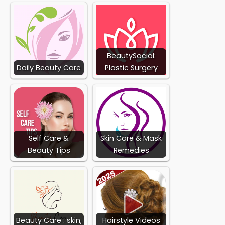
BeautySocial:
Daily Beauty Care
Plastic Surgery
Self Care &
Skin Care & Mask
Beauty Tips
Remedies
Beauty Care : skin,
Hairstyle Videos