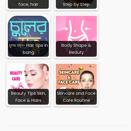
face, hair
Step by Step
চুলের যত্ন- Hair tips in
Body Shape &
bang
Beauty
Beauty Tips Skin,
Skincare and Face
Face & Hairs
Care Routine