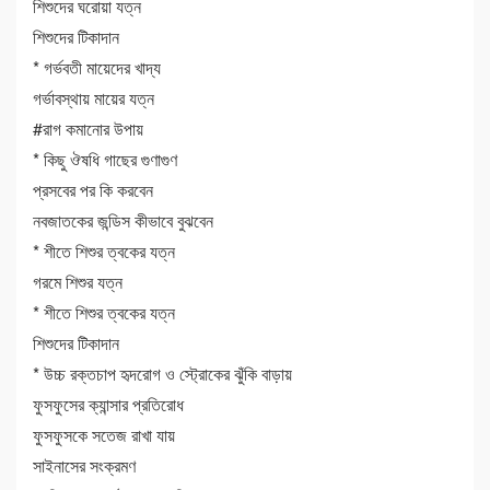
শিশুদের ঘরোয়া যত্ন
শিশুদের টিকাদান
* গর্ভবতী মায়েদের খাদ্য
গর্ভাবস্থায় মায়ের যত্ন
#রাগ কমানোর উপায়
* কিছু ঔষধি গাছের গুণাগুণ
প্রসবের পর কি করবেন
নবজাতকের জন্ডিস কীভাবে বুঝবেন
* শীতে শিশুর ত্বকের যত্ন
গরমে শিশুর যত্ন
* শীতে শিশুর ত্বকের যত্ন
শিশুদের টিকাদান
* উচ্চ রক্তচাপ হৃদরোগ ও স্ট্রোকের ঝুঁকি বাড়ায়
ফুসফুসের ক্যান্সার প্রতিরোধ
ফুসফুসকে সতেজ রাখা যায়
সাইনাসের সংক্রমণ