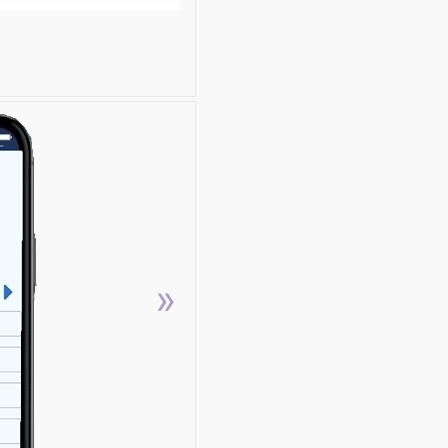
 e Centros de Estéticas
e seu cartão de visita e
re, e já reservar um para
sem perder o
e você poderá falar com
que você tem para o
»
plicativo a noite e
a sua agenda do dia
 Basta divulgar o app