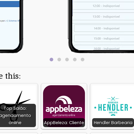
Information
Latest Version:
Released on:
Deve
1.1
Jacy
Available on:
Report:
Flag as inappropriate
 this:
Top Salão:
agendamento
online
AppBeleza: Cliente
Hendler Barbearia