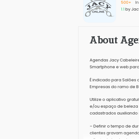
500+
In
1.1
by
Jac
About Age
Agendas Jacy Cabeleireir
Smartphone e web para 
É indicado para Salões 
Empresas do ramo de Be
Utilize o aplicativo gra
e/ou espaço de beleza 
cadastrados auxiliando
– Definir o tempo de d
clientes gravam agend