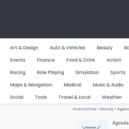
Skip
to
content
Art & Design
Auto & Vehicles
Beauty
B
Events
Finance
Food & Drink
Action
Racing
Role Playing
Simulation
Sports
Maps & Navigation
Medical
Music & Audio
Agenda 
Social
Tools
Travel & Local
Weather
Android Free
>
Beauty
>
Agend
Agenda