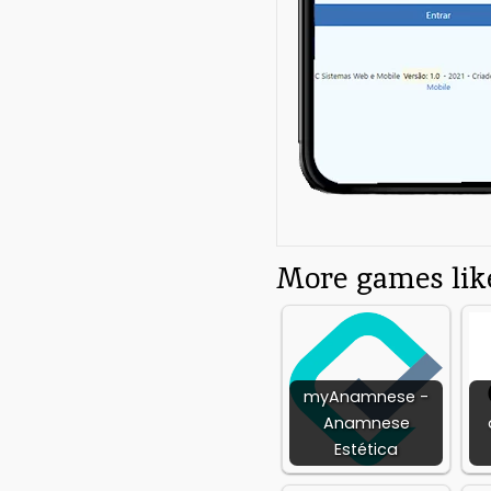
Additional App 
Category:
Free
Beauty App
Requires Android:
Android 4.0+
More games like
myAnamnese -
Anamnese
Estética