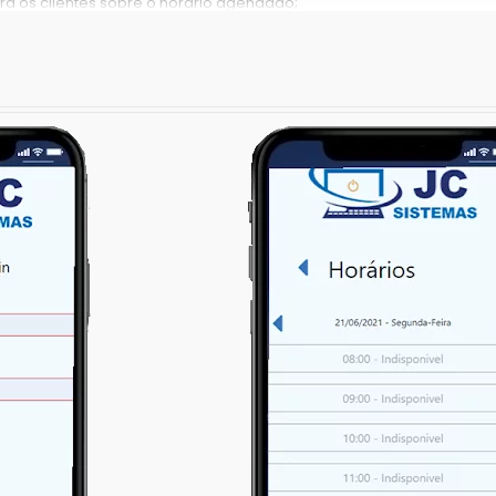
ra os clientes sobre o horário agendado;
s de Cabeleireiros, Esmaltarias, Designers em Sobrancelhas, Clínicas
Beleza e Similares.
 web para acesso em computador!
s clientes agendando pelo app: ao final de cada atendimento, entregu
e vier, você pode ver no meu aplicativo os horários que eu tenho liv
inda não usam o App, você continua podendo agendar por telefone 
a do aplicativo. É simples, conecte seu fone de ouvido no celular 
o que visualiza a agenda no aplicativo para verificar os horários 
cê mesmo o agendamento no app enquanto fala com o cliente.
ível para agendamentos 24 hs por dia, pois o cliente poderá abrir o a
 mesmo fora dos horários de atendimento! Acorde de manhã e vej
pelos seus clientes!
rar seu trabalho para atender ligações de clientes querendo agendar.