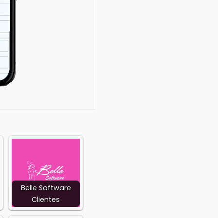
loped by:
 Cordeiro
Belle Software
Clientes