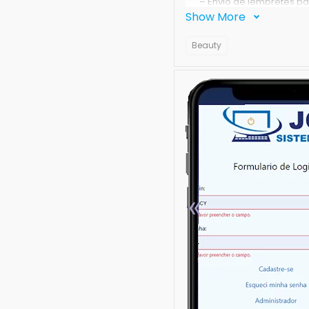
– Envio de lembretes pa
Show More
– É indicado para Salõe
e Empresas do ramo de 
Beauty
Também possui módulo
É fácil ter todos os seu
diga. “Na próxima vez qu
você”.
Para os clientes que a
sincronismo com a agend
o cliente ao mesmo temp
cliente, e já grave vo
«
O aplicativo fica dispon
gravar um agendamento
pronta, e toda montada 
E você fica livre de pa
junto a seus clientes!
JACY CORDEIRO