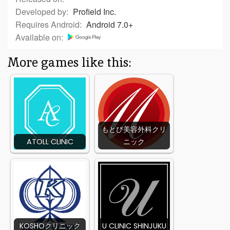
Developed by:
Profield Inc.
Requires Android:
Android 7.0+
Available on:
More games like this:
もとび美容外科クリ
ATOLL CLINIC
ニック
KOSHOクリニック
U CLINIC SHINJUKU