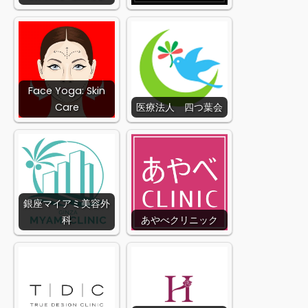
Face Yoga: Skin
Care
医療法人 四つ葉会
銀座マイアミ美容外
科
あやべクリニック