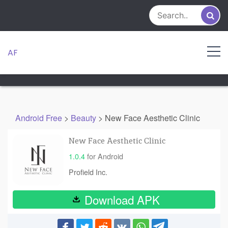
Skip
to
content
AF
Android Free
>
Beauty
>
New Face Aesthetic Clinic
New Face Aesthetic Clinic
1.0.4
for Android
Profield Inc.
Download APK