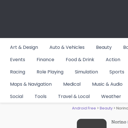
Skip
to
content
Art & Design
Auto & Vehicles
Beauty
B
Events
Finance
Food & Drink
Action
Racing
Role Playing
Simulation
Sports
Maps & Navigation
Medical
Music & Audio
Norino E
Social
Tools
Travel & Local
Weather
Android Free
>
Beauty
>
Norino
Norino