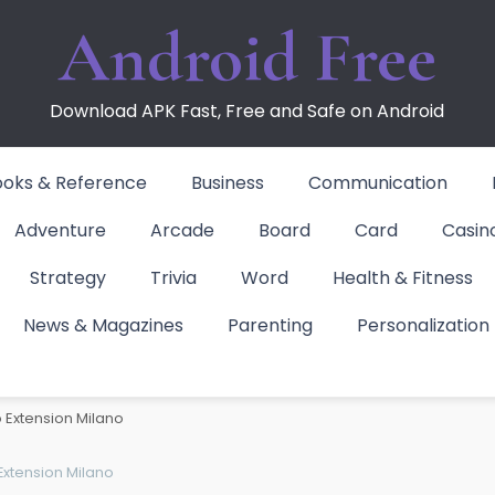
Android Free
Download APK Fast, Free and Safe on Android
ooks & Reference
Business
Communication
Adventure
Arcade
Board
Card
Casin
Strategy
Trivia
Word
Health & Fitness
News & Magazines
Parenting
Personalization
xtension Milano
 Extension Milano
Extension Milano