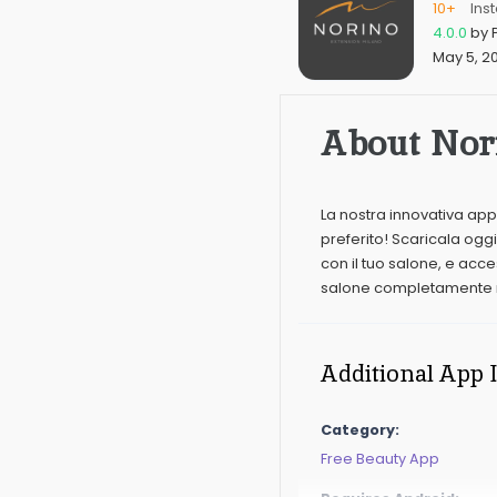
10+
Inst
4.0.0
by
May 5, 2
About Nor
La nostra innovativa ap
preferito! Scaricala oggi
con il tuo salone, e acc
salone completamente mi
Additional App 
Category:
Free
Beauty App