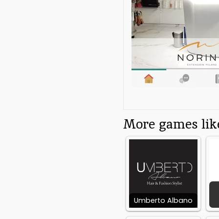
More games like
Umberto Albano