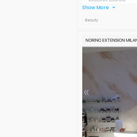
Requires Android:
Show More
Android 4.4+
Beauty
«