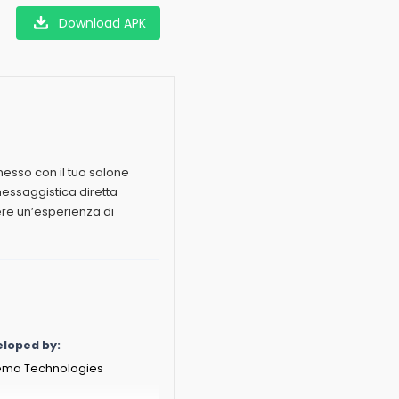
Download APK
esso con il tuo salone
messaggistica diretta
ere un’esperienza di
loped by:
ma Technologies