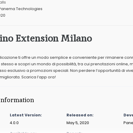
alls
Panema Technologies
020
ino Extension Milano
plicazione ti offre un modo semplice e conveniente per rimanere conn
 stesso e scopri un mondo di possibilità, tra cui prenotazioni online, 
esso esclusivo a promozioni speciali. Non perdere l’opportunità di viv
gliorata. Scarica l’app ora!
Information
Latest Version:
Released on:
Deve
4.0.0
May 5, 2020
Pane