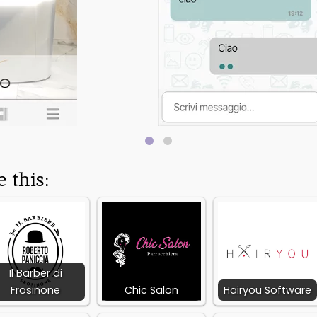
 this:
Il Barber di
Frosinone
Chic Salon
Hairyou Software