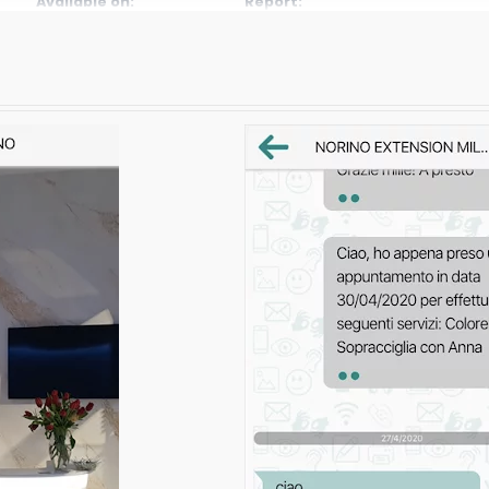
Available on:
Report:
Flag as inappropriate