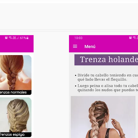
riencia previa, solamente una conexión a Internet y un gran amor por
y mucho más, totalmente gratis!
ado complejo que se forma entrelazando tres o más hebras de cabell
o para peinar y adornar el cabello humano y animal durante miles d
odo el mundo.
a este tutorial y diviértete aprendiendo cómo hacer trenzas y pei
Information