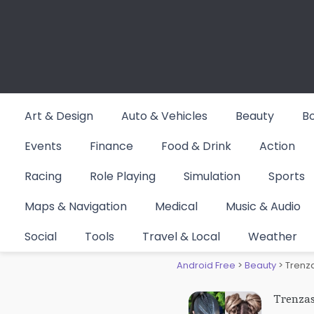
Skip
to
content
Art & Design
Auto & Vehicles
Beauty
B
Events
Finance
Food & Drink
Action
Racing
Role Playing
Simulation
Sports
Maps & Navigation
Medical
Music & Audio
Trenzas 
Social
Tools
Travel & Local
Weather
Android Free
>
Beauty
>
Trenz
Trenza