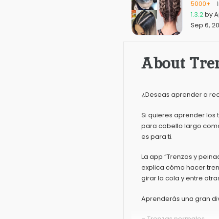
5000+
1.3.2
by
A
Sep 6, 2
About Tren
¿Deseas aprender a real
Si quieres aprender los 
para cabello largo como 
es para ti.
La app “Trenzas y peina
explica cómo hacer tren
girar la cola y entre otr
Aprenderás una gran div
– Trenzas normales