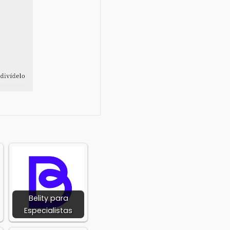
loped by:
ástico
Belity para
Especialistas