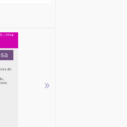
 el mundo del estilismo.
o. La práctica del
e años en muchas
»
nados como toda una