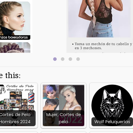
Latest Version:
Released on:
Deve
1.3.2
Sep 6, 2021
Appt
Available on:
Report:
Flag as inappropriate
 this:
Cortes de Pelo
Mujer, Cortes de
Hombres 2024
pelo
Wolf Peluquerías