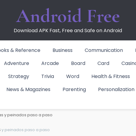
Android Free
Download APK Fast, Free and Safe on Android
ooks & Reference
Business
Communication
Adventure
Arcade
Board
Card
Casin
Strategy
Trivia
Word
Health & Fitness
News & Magazines
Parenting
Personalization
y peinados paso a pa
as y peinados paso a paso
s
y peinados paso a paso