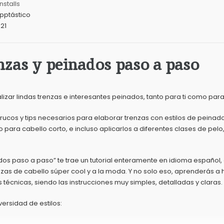
Installs
pptástico
021
zas y peinados paso a paso
izar lindas trenzas e interesantes peinados, tanto para ti como par
trucos y tips necesarios para elaborar trenzas con estilos de peinado
para cabello corto, e incluso aplicarlos a diferentes clases de pelo,
dos paso a paso” te trae un tutorial enteramente en idioma español,
zas de cabello súper cool y a la moda. Y no solo eso, aprenderás a
as técnicas, siendo las instrucciones muy simples, detalladas y claras.
ersidad de estilos: