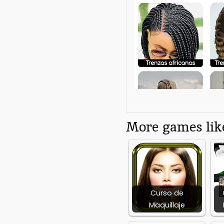
Category:
Free
Beauty App
Requires Android:
Android 6.0+
More games like
Curso de
Maquillaje