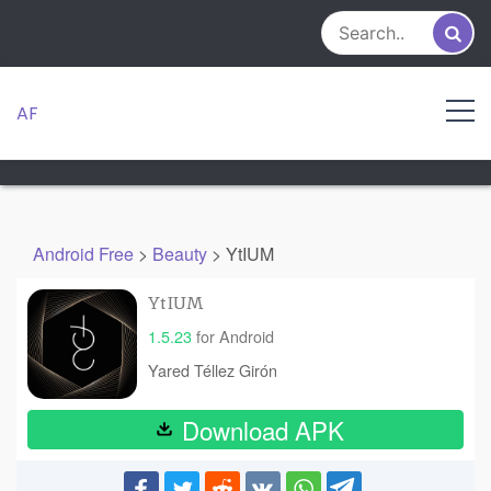
Skip
to
content
AF
Android Free
>
Beauty
>
YtIUM
YtIUM
1.5.23
for Android
Yared Téllez Girón
Download APK