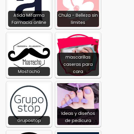
Atida Mifarma
Chula - Belleza sin
Farmacia online
límites
mascarillas
caseras para
Mostacho
cara
Ideas y diseños
Grupostop
de pedicura