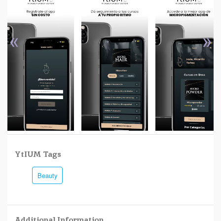
«
»
YtIUM Tags
Beauty
Additional Information