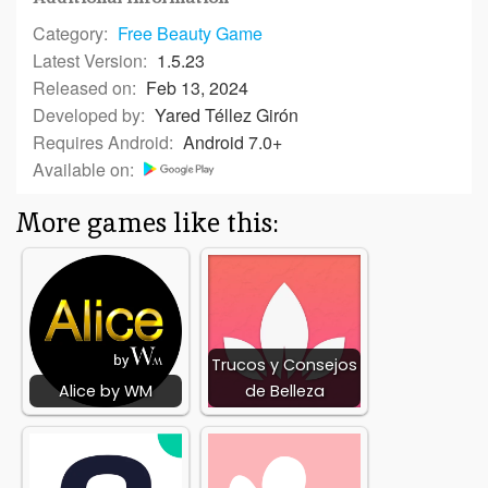
Category:
Free
Beauty Game
Latest Version:
1.5.23
Released on:
Feb 13, 2024
Developed by:
Yared Téllez Girón
Requires Android:
Android 7.0+
Available on:
More games like this:
Trucos y Consejos
Alice by WM
de Belleza